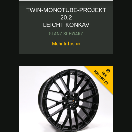
TWIN-MONOTUBE-PROJEKT
20.2
LEICHT KONKAV
GLANZ SCHWARZ
-blk-thumb
Mehr Infos »»
FÜR HINTEN
NUR