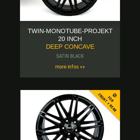
TWIN-MONOTUBE-PROJEKT
20 INCH
DEEP CONCAVE
SATIN BLACK
more infos »»
FRONT + REAR
FOR