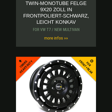
TWIN-MONOTUBE FELGE
9X20 ZOLL IN
FRONTPOLIERT-SCHWARZ,
LEICHT KONKAV
FOR VW T7 / NEW MULTIVAN
more infos »»
FRONT+REAR
1380KG
HEAVY-DUTY
FOR