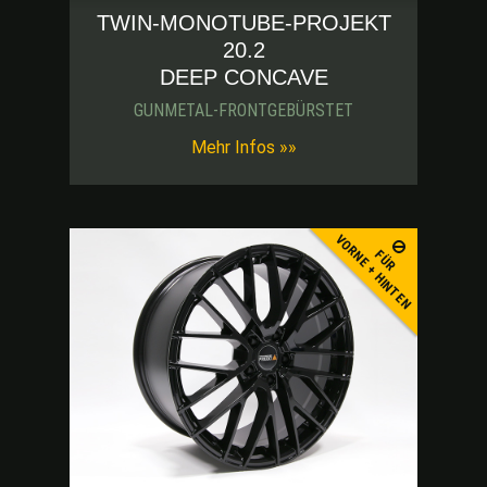
TWIN-MONOTUBE-PROJEKT
20.2
DEEP CONCAVE
GUNMETAL-FRONTGEBÜRSTET
-blk-thumb
Mehr Infos »»
VORNE + HINTEN
FÜR