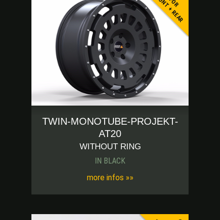
FRONT + REAR
FOR
TWIN-MONOTUBE-PROJEKT-
AT20
WITHOUT RING
IN BLACK
more infos »»