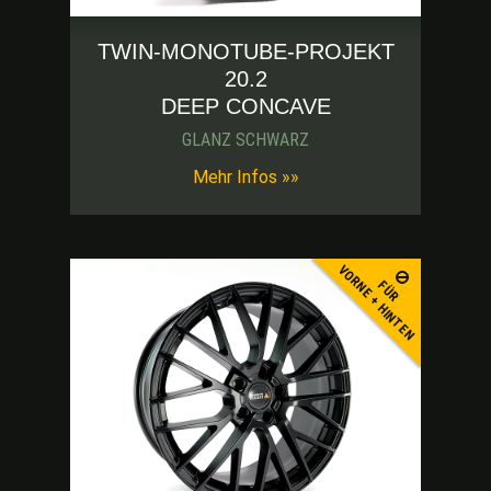
TWIN-MONOTUBE-PROJEKT
20.2
DEEP CONCAVE
GLANZ SCHWARZ
-blk-thumb
Mehr Infos »»
VORNE + HINTEN
FÜR