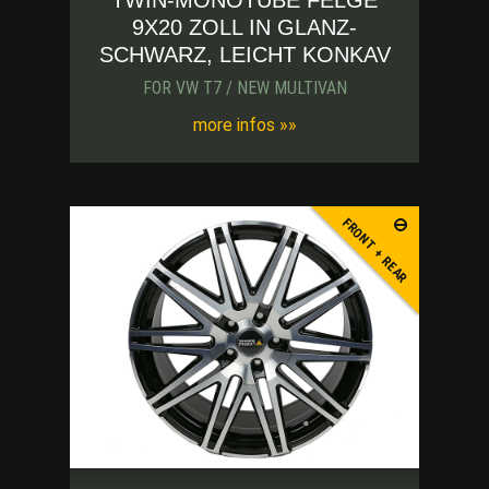
TWIN-MONOTUBE FELGE
9X20 ZOLL IN GLANZ-
SCHWARZ, LEICHT KONKAV
FOR VW T7 / NEW MULTIVAN
more infos »»
FRONT + REAR