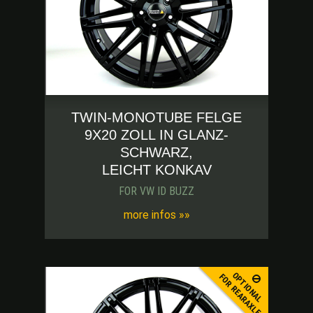
TWIN-MONOTUBE FELGE
9X20 ZOLL IN GLANZ-
SCHWARZ,
LEICHT KONKAV
FOR VW ID BUZZ
more infos »»
OPTIONAL
FOR REARAXLE