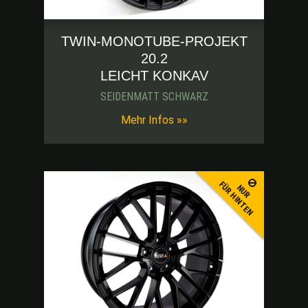
TWIN-MONOTUBE-PROJEKT
20.2
LEICHT KONKAV
SEIDENMATT SCHWARZ
-blk-thumb
Mehr Infos »»
FÜR HINTEN
NUR