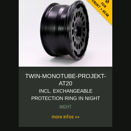
FRONT + REAR
FOR
TWIN-MONOTUBE-PROJEKT-
AT20
INCL. EXCHANGEABLE
PROTECTION RING IN NIGHT
NIGHT
more infos »»