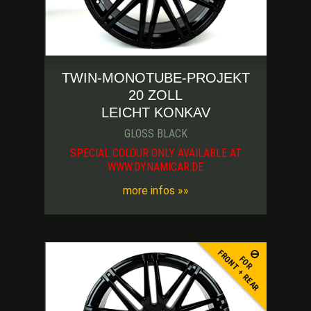
TWIN-MONOTUBE-PROJEKT
20 ZOLL
LEICHT KONKAV
GLOSS BLACK
SPECIAL COLOUR ONLY AVAILABLE AT
WWW.DYNAMICAR.DE
more infos »»
FRONT + REAR
FOR