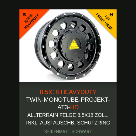
FRONT+REAR
8,5X18
HEAVYDUTY
FOR
8,5X18 HEAVYDUTY
TWIN-MONOTUBE-PROJEKT-
AT3-
HD
ALLTERRAIN FELGE 8,5X18 ZOLL,
INKL. AUSTAUSCHB. SCHUTZRING
SEIDENMATT SCHWARZ