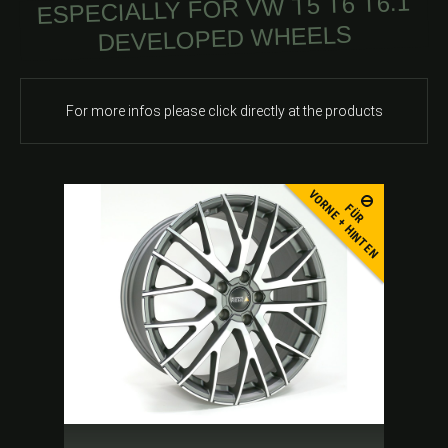
ESPECIALLY FOR VW T5 T6 T6.1
DEVELOPED WHEELS
-blk-thumb
For more infos please click directly at the products
VORNE + HINTEN
FÜR