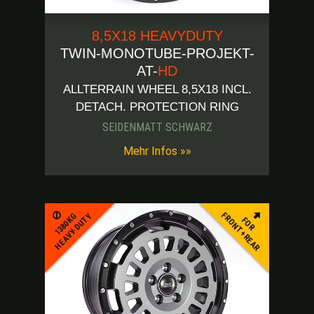
8,5X18 HEAVYDUTY
TWIN-MONOTUBE-PROJEKT-
AT-
HD
ALLTERRAIN WHEEL 8,5X18 INCL.
DETACH. PROTECTION RING
SEIDENMATT SCHWARZ
Mehr Infos »»
FRONT+REAR
1380KG
HEAVY-DUTY
FOR