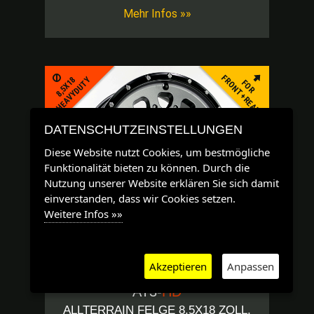
Mehr Infos »»
FRONT+REAR
8,5X18
HEAVYDUTY
FOR
DATENSCHUTZEINSTELLUNGEN
Diese Website nutzt Cookies, um bestmögliche
Funktionalität bieten zu können. Durch die
Nutzung unserer Website erklären Sie sich damit
einverstanden, dass wir Cookies setzen.
Weitere Infos »»
8,5X18 HEAVYDUTY
Akzeptieren
Anpassen
TWIN-MONOTUBE-PROJEKT-
AT3-
HD
ALLTERRAIN FELGE 8,5X18 ZOLL,