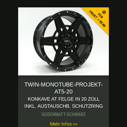
FRONT + REAR
FOR
TWIN-MONOTUBE-PROJEKT-
AT5-20
KONKAVE AT FELGE IN 20 ZOLL
INKL. AUSTAUSCHB. SCHUTZRING
SEIDENMATT-SCHWARZ
Mehr Infos »»