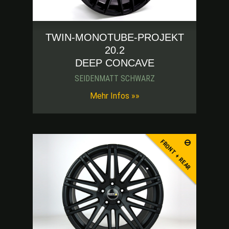
TWIN-MONOTUBE-PROJEKT
20.2
DEEP CONCAVE
SEIDENMATT SCHWARZ
-blk-thumb
Mehr Infos »»
FRONT + REAR