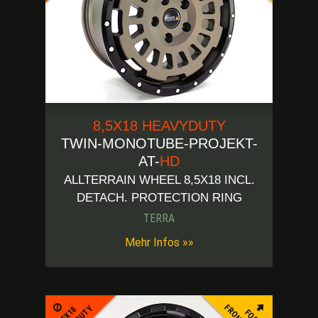
8,5X18 HEAVYDUTY
TWIN-MONOTUBE-PROJEKT-
AT-
HD
ALLTERRAIN WHEEL 8,5X18 INCL.
DETACH. PROTECTION RING
TERRA
Mehr Infos »»
8,5X18
FOR