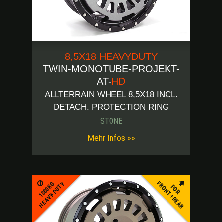
8,5X18 HEAVYDUTY
TWIN-MONOTUBE-PROJEKT-
AT-
HD
ALLTERRAIN WHEEL 8,5X18 INCL.
DETACH. PROTECTION RING
STONE
Mehr Infos »»
FRONT+REAR
1380KG
HEAVY-DUTY
FOR