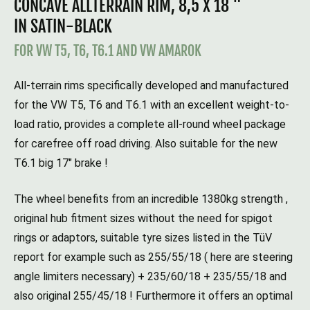
CONCAVE ALLTERRAIN RIM, 8,5 X 18 "
IN SATIN-BLACK
FOR VW T5, T6, T6.1 AND VW AMAROK
All-terrain rims specifically developed and manufactured
for the VW T5, T6 and T6.1 with an excellent weight-to-
load ratio, provides a complete all-round wheel package
for carefree off road driving. Also suitable for the new
T6.1 big 17" brake !
The wheel benefits from an incredible 1380kg strength ,
original hub fitment sizes without the need for spigot
rings or adaptors, suitable tyre sizes listed in the TüV
report for example such as 255/55/18 ( here are steering
angle limiters necessary) + 235/60/18 + 235/55/18 and
also original 255/45/18 ! Furthermore it offers an optimal