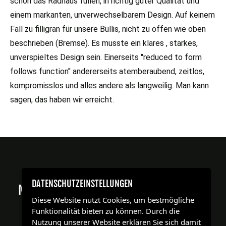
schön das Radhaus füllen, in richtig guter Qualität und
einem markanten, unverwechselbarem Design. Auf keinem
Fall zu filligran für unsere Bullis, nicht zu offen wie oben
beschrieben (Bremse). Es musste ein klares , starkes,
unverspieltes Design sein. Einerseits "reduced to form
follows function" andererseits atemberaubend, zeitlos,
kompromisslos und alles andere als langweilig. Man kann
sagen, das haben wir erreicht.
DIE TWIN-MONOTUBE-PROJEKT FELGEN.
DATENSCHUTZEINSTELLUNGEN
MODERN ABER ZEITLOS. UNVERSPIELT ABER
Diese Website nutzt Cookies, um bestmögliche
AUFREGEND.
Funktionalität bieten zu können. Durch die
Nutzung unserer Website erklären Sie sich damit