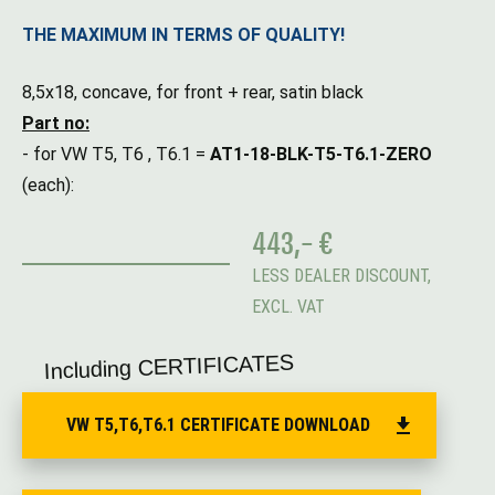
THE MAXIMUM IN TERMS OF QUALITY!
8,5x18, concave, for front + rear, satin black
Part no:
- for VW T5, T6 , T6.1 =
AT1-18-BLK-T5-T6.1-ZERO
(each):
443,- €
LESS DEALER DISCOUNT,
EXCL. VAT
Including CERTIFICATES
VW T5,T6,T6.1 CERTIFICATE DOWNLOAD