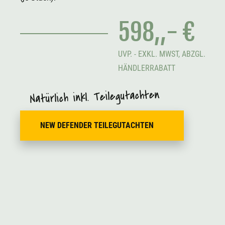
598,,- €
UVP. - EXKL. MWST, ABZGL.
HÄNDLERRABATT
Natürlich inkl. Teilegutachten
NEW DEFENDER TEILEGUTACHTEN