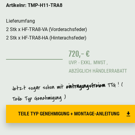
Artikelnr: TMP-H11-TRA8
Lieferumfang
2 Stk x HF-TRA8-VA (Vorderachsfeder)
2 Stk x HF-TRA8-HA (Hinterachsfeder)
720,- €
UVP. - EXKL. MWST ,
ABZÜGLICH HÄNDLERRABATT
TTG ! (
eintragungsfreiem
Jetzt sogar schon mit
Teile Typ Genehmigung )
TEILE TYP GENEHMIGUNG + MONTAGE-ANLEITUNG